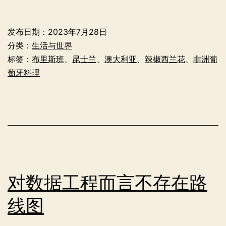
2023
年
发布日期：
2023年7月28日
度
分类：
生活与世界
遇
标签：
布里斯班
、
昆士兰
、
澳大利亚
、
辣椒西兰花
、
非洲葡
萄牙料理
到
最
难
吃
的
菜
对数据工程而言不存在路
线图