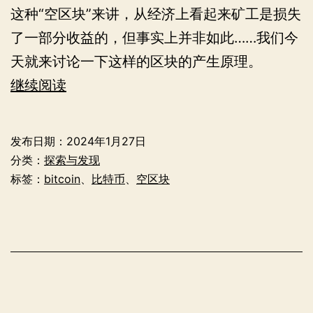
这种“空区块”来讲，从经济上看起来矿工是损失
了一部分收益的，但事实上并非如此……我们今
天就来讨论一下这样的区块的产生原理。
为
继续阅读
什
么
发布日期：
2024年1月27日
比
分类：
探索与发现
特
标签：
bitcoin
、
比特币
、
空区块
币
网
络
中
会