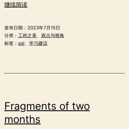
对
继续阅读
数
据
发布日期：
2023年7月15日
工
分类：
工程之美
、
观点与视角
程
标签：
sql
、
学习建议
而
言
不
存
在
路
Fragments of two
线
months
图