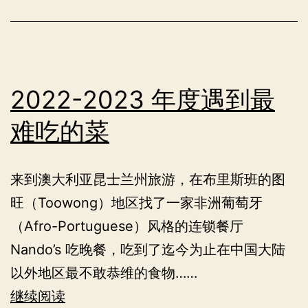
期
与
时
间
2022-2023 年度遇到最
难吃的菜
来到澳大利亚昆士兰州旅游，在布里斯班的图
旺（Toowong）地区找了一家非洲葡萄牙
（Afro-Portuguese）风格的连锁餐厅
Nando’s 吃晚餐，吃到了迄今为止在中国大陆
以外地区最不敢恭维的食物……
2022-
继续阅读