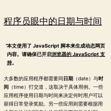
ELK
日
志
程序员眼中的日期与时间
堆
栈
本文使用了 JavaScript 脚本来生成动态网页
内容。请确保已开启
浏览器的 JavaScript 支
持
。
大多数的应用程序都需要同
日期
（date）与
时
间
（time）打交道，这取决于具体用例。一些
应用程序使用日期与时间来决定何时用户可以
获得日常登录奖励。另一些应用则需要根据用