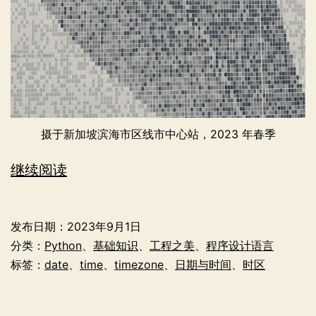
摄于新加坡滨海市区线市中心站，2023 年春季
程
继续阅读
序
员
发布日期：
2023年9月1日
眼
分类：
Python
、
基础知识
、
工程之美
、
程序设计语言
中
标签：
date
、
time
、
timezone
、
日期与时间
、
时区
的
日