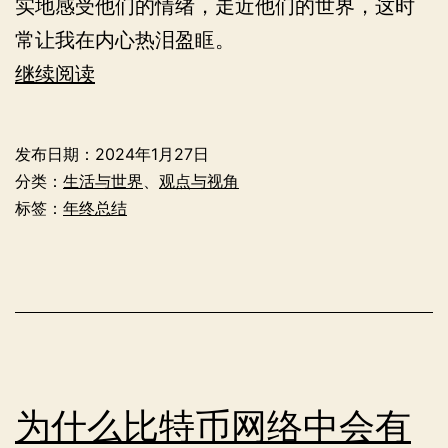
实地感受他们的情绪，走近他们的世界，这时
常让我在内心热泪盈眶。
在
继续阅读
每
个
发布日期：
2024年1月27日
人
分类：
生活与世界
、
观点与视角
的
标签：
年终总结
世
界
中
——
我
的
为什么比特币网络中会有
二