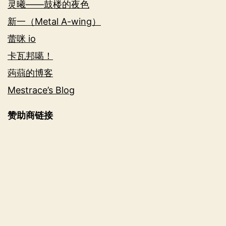
灵曦——鼓楼的夜色
新一（Metal A-wing）
蕾咪 io
卡瓦邦噶！
蒟蒻的博客
Mestrace’s Blog
赞助商链接