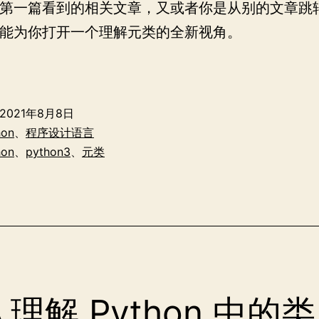
第一篇看到的相关文章，又或者你是从别的文章跳
能为你打开一个理解元类的全新视角。
Python
3
中
2021年8月8日
的
hon
、
程序设计语言
metaclass
hon
、
python3
、
元类
理解 Python 中的