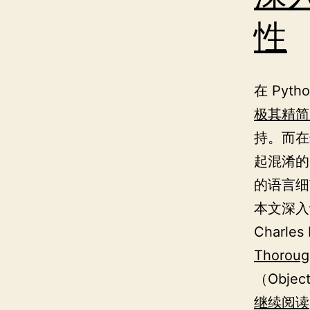
性
在 Pyth
极其精简
持。而在
起混淆的
的语言细
本文深入
Charle
Thoroug
（Objec
继续阅读