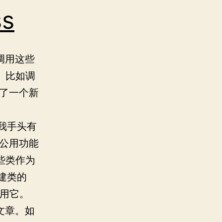
ss
调用这些
者。比如调
得了一个新
我手头有
些公用功能
些类作为
创建类的
用它。
文章。如