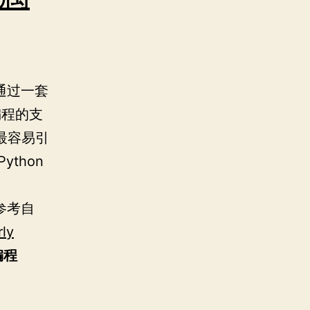
通过一套
编程的支
最容易引
ython
参考自
rly
编程