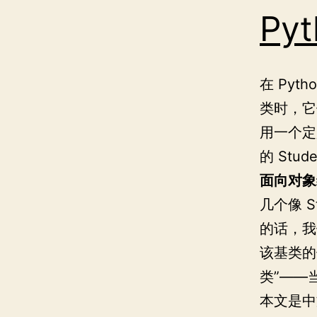
Pyt
在 Py
类时，它
用一个定
的 St
面向对象
几个像 
的话，我
该基类的
类”——
本文是中