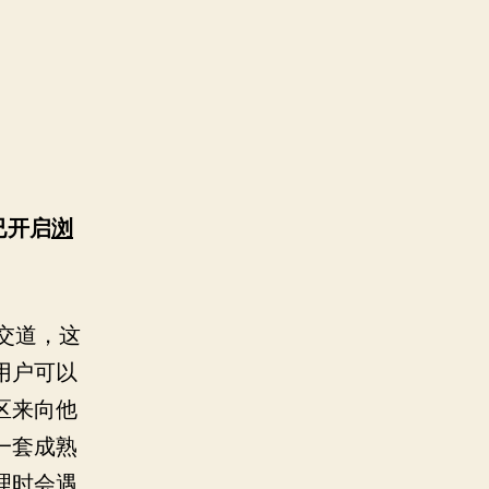
已开启
浏
打交道，这
用户可以
区来向他
一套成熟
理时会遇