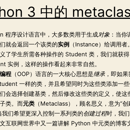
间
hon 3 中的 metacla
thon 程序设计语言中，大多数类用于生成
对象
：当你
们就会返回一个该类的
实例
（Instance）给调用
义了学生所需各种操作的 Student 类，我们就获
udent 实例，这样的操作看起来非常自然。
编程
（OOP）语言的一大核心思想是
继承
，即如果
Student 一样的类，并且希望同时为这些类添加一
们会选择创建基类，然后修改这些类的定义，使这
子类。而
元类
（Metaclass），顾名思义，意为“
当我们希望更深入控制一系列类的
创建过程
时，我们
文互联网世界中又一篇讲解 Python 中元类的博客