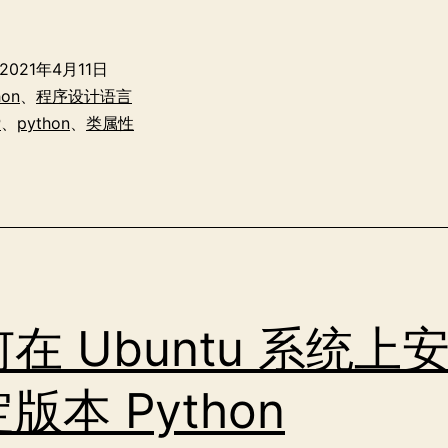
入
理
2021年4月11日
解
hon
、
程序设计语言
Python
P
、
python
、
类属性
中
的
类
属
性
在 Ubuntu 系统上
版本 Python