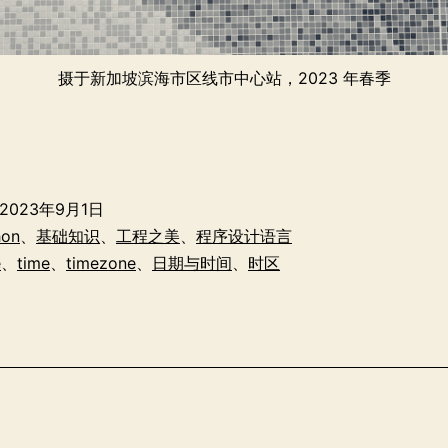
摄于新加坡滨海市区线市中心站，2023 年春季
程
序
员
2023年9月1日
眼
hon
、
基础知识
、
工程之美
、
程序设计语言
中
e
、
time
、
timezone
、
日期与时间
、
时区
的
日
期
与
时