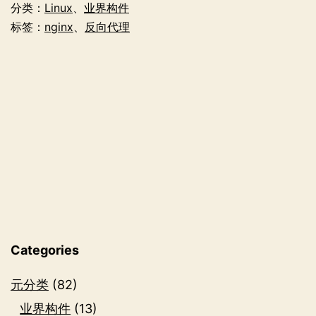
上
分类：
Linux
、
业界构件
为
标签：
nginx
、
反向代理
Nginx
HTTP
服
务
器
配
置
反
向
Categories
代
元分类
(82)
理
业界构件
(13)