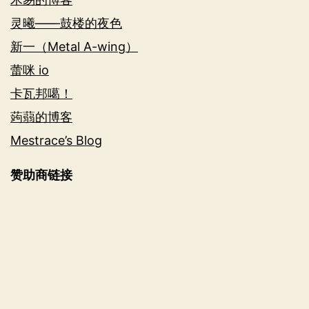
灵曦——鼓楼的夜色
新一（Metal A-wing）
蕾咪 io
卡瓦邦噶！
蒟蒻的博客
Mestrace’s Blog
赞助商链接