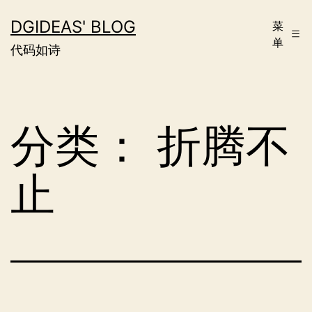
跳
DGIDEAS' BLOG
菜
至
单
代码如诗
内
容
分类：
折腾不
止