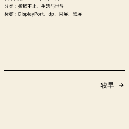
器
分类：
折腾不止
、
生活与世界
连
标签：
DisplayPort
、
dp
、
闪屏
、
黑屏
接
线
坑
了
的
一
周
文
较早
章
分
页