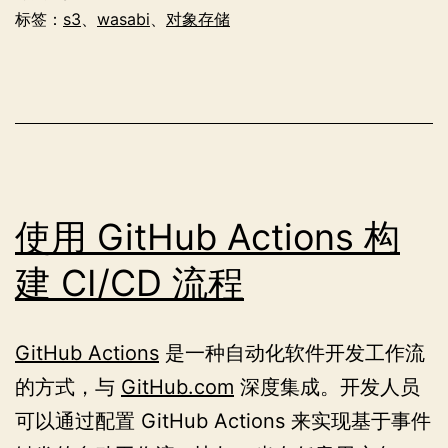
储
标签：
s3
、
wasabi
、
对象存储
服
务
使
用
实
践
使用 GitHub Actions 构
建 CI/CD 流程
GitHub Actions
是一种自动化软件开发工作流
的方式，与
GitHub.com
深度集成。开发人员
可以通过配置 GitHub Actions 来实现基于事件