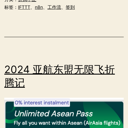
部
标签：
IFTTT
、
n8n
、
工作流
、
签到
署
平
替
–
n8n
自
2024 亚航东盟无限飞折
动
腾记
化
工
作
流