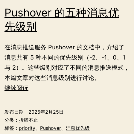
Pushover 的五种消息优
先级别
在消息推送服务 Pushover 的
文档
中，介绍了
消息共有 5 种不同的优先级别（-2、-1、0、1
与 2）。这些级别对应了不同的消息推送模式，
本篇文章对这些消息级别进行讨论。
Pushover
继续阅读
的
五
发布日期：
2025年2月25日
种
分类：
折腾不止
消
标签：
priority
、
Pushover
、
消息优先级