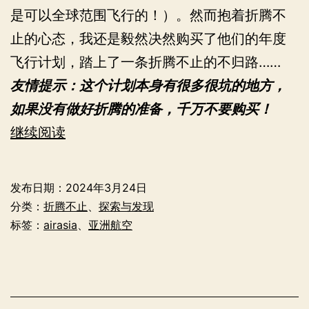
是可以全球范围飞行的！）。然而抱着折腾不
止的心态，我还是毅然决然购买了他们的年度
飞行计划，踏上了一条折腾不止的不归路……
友情提示：这个计划本身有很多很坑的地方，
如果没有做好折腾的准备，千万不要购买！
2024
继续阅读
亚
航
发布日期：
2024年3月24日
东
分类：
折腾不止
、
探索与发现
盟
标签：
airasia
、
亚洲航空
无
限
飞