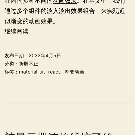
在内的多种不同的
动画效果
。在本文中，我们
通过多个组件的淡入淡出效果组合，来实现近
似渐变的动画效果。
MUI
继续阅读
中
的
发布日期：
2022年4月5日
渐
分类：
折腾不止
变
标签：
material-ui
、
react
、
渐变动画
动
画
效
果