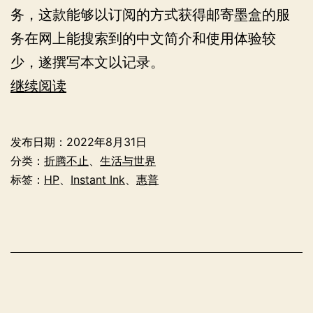
务，这款能够以订阅的方式获得邮寄墨盒的服
务在网上能搜索到的中文简介和使用体验较
少，遂撰写本文以记录。
惠
继续阅读
普
的
发布日期：
2022年8月31日
“打
分类：
折腾不止
、
生活与世界
印
标签：
HP
、
Instant Ink
、
惠普
即
服
务”
——
HP