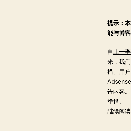
提示：本
能与博客
自
上一季
来，我们
措。用户
Adse
告内容。
举措。
继续阅读