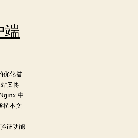
客户端
的优化措
本站又将
inx 中
遂撰本文
书验证功能