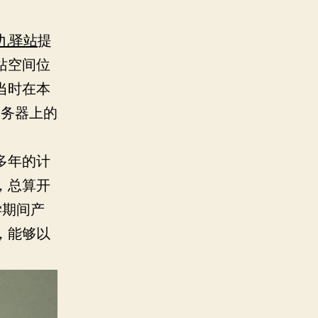
九驿站
提
站空间位
当时在本
服务器上的
多年的计
，总算开
学期间产
，能够以