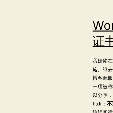
Wo
证
我始终在
施。继去
博客源服
一项被称
以分享，
tl;dr
：
不
继续阅读