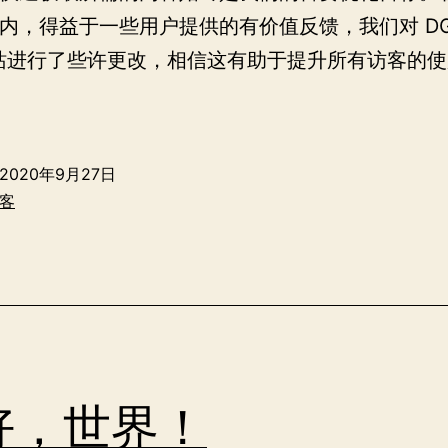
内，得益于一些用户提供的有价值反馈，我们对 DGid
 网站进行了些许更改，相信这有助于提升所有访客的
2020
Q3：
博
2020年9月27日
客
客
可
访
问
性
改
进
好，世界！