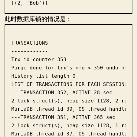
[(2, 'Bob')]
此时数据库锁的情况是：
------------

TRANSACTIONS

------------

Trx id counter 353

Purge done for trx's n:o < 350 undo n:o <
History list length 0

LIST OF TRANSACTIONS FOR EACH SESSION:

---TRANSACTION 352, ACTIVE 28 sec

2 lock struct(s), heap size 1128, 2 row lo
MariaDB thread id 39, OS thread handle 13
---TRANSACTION 351, ACTIVE 365 sec

2 lock struct(s), heap size 1128, 1 row lo
MariaDB thread id 37, OS thread handle 13