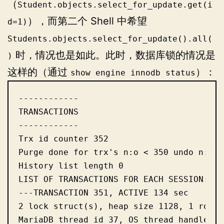
（
Student.objects.select_for_update.get(i
），而第二个 Shell 中希望
d=1)
Students.objects
.select_for_update().all(
时，情况也是如此。此时，数据库锁的情况是
)
这样的（通过
）：
show engine innodb status
------------

TRANSACTIONS

------------

Trx id counter 352

Purge done for trx's n:o < 350 undo n:o <
History list length 0

LIST OF TRANSACTIONS FOR EACH SESSION:

---TRANSACTION 351, ACTIVE 134 sec

2 lock struct(s), heap size 1128, 1 row lo
MariaDB thread id 37, OS thread handle 13