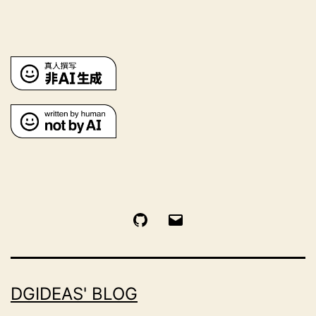
GitHub
电
邮
DGIDEAS' BLOG