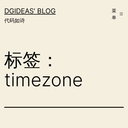
跳
DGIDEAS' BLOG
菜
至
单
代码如诗
内
容
标签：
timezone