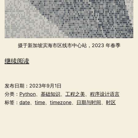
摄于新加坡滨海市区线市中心站，2023 年春季
程
继续阅读
序
员
发布日期：
2023年9月1日
眼
分类：
Python
、
基础知识
、
工程之美
、
程序设计语言
中
标签：
date
、
time
、
timezone
、
日期与时间
、
时区
的
日
期