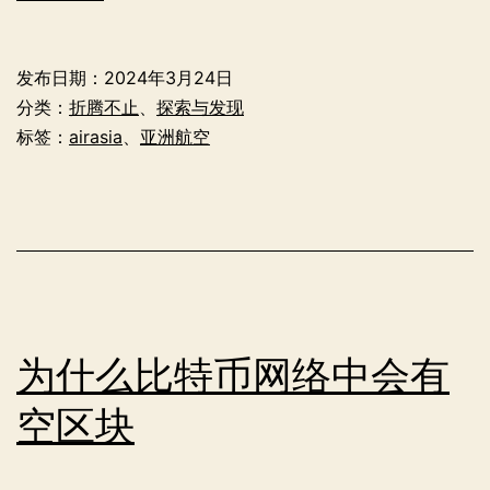
亚
航
发布日期：
2024年3月24日
东
分类：
折腾不止
、
探索与发现
盟
标签：
airasia
、
亚洲航空
无
限
飞
折
腾
记
为什么比特币网络中会有
空区块