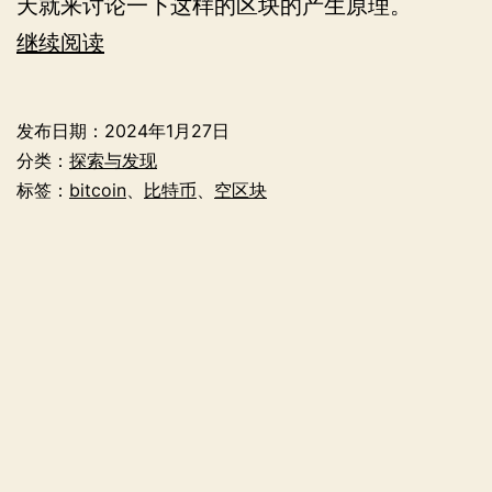
天就来讨论一下这样的区块的产生原理。
为
继续阅读
什
么
发布日期：
2024年1月27日
比
分类：
探索与发现
特
标签：
bitcoin
、
比特币
、
空区块
币
网
络
中
会
有
空
区