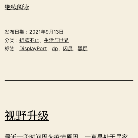
被
继续阅读
显
示
发布日期：
2021年9月13日
器
分类：
折腾不止
、
生活与世界
连
标签：
DisplayPort
、
dp
、
闪屏
、
黑屏
接
线
坑
了
的
一
视野升级
周
最近一段时间因为疫情原因，一直是处于居家