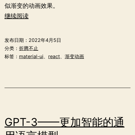
似渐变的动画效果。
MUI
继续阅读
中
的
发布日期：
2022年4月5日
渐
分类：
折腾不止
变
标签：
material-ui
、
react
、
渐变动画
动
画
效
果
GPT-3——更加智能的通