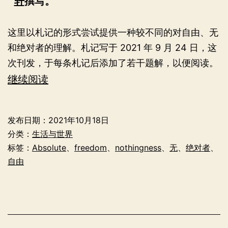
轩
撰写。
这里以札记的形式尝试提供一种较不同的对自由、无
和绝对者的理解。札记写于 2021 年 9 月 24 日，这
次刊发，于每条札记后添加了若干题解，以便阅读。
哲
继续阅读
学
札
发布日期：
2021年10月18日
记
分类：
生活与世界
1
标签：
Absolute
、
freedom
、
nothingness
、
无
、
绝对者
、
自由