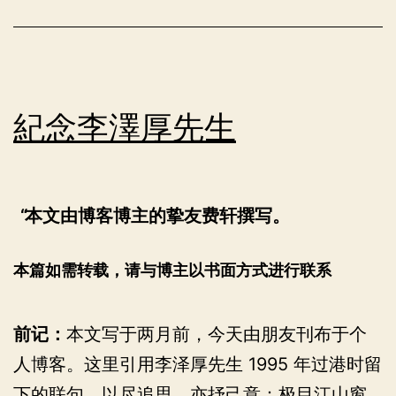
——
我
的
二
紀念李澤厚先生
零
二
一
本文由博客博主的挚友费轩撰写。
年
本篇如需转载，请与博主以书面方式进行联系
前记：
本文写于两月前，今天由朋友刊布于个
人博客。这里引用李泽厚先生 1995 年过港时留
下的联句，以尽追思，亦抒己意：极目江山窗