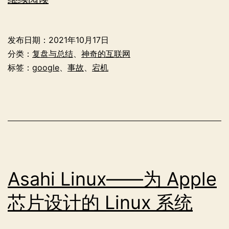
年
12
发布日期：
2021年10月17日
月
分类：
复盘与总结
、
神奇的互联网
Google
标签：
google
、
事故
、
宕机
宕
机
事
件
复
盘
Asahi Linux——为 Apple
芯片设计的 Linux 系统