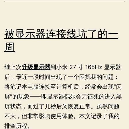
设
计
的
Linux
被显示器连接线坑了的一
系
周
统
继上次
升级显示器
到小米 27 寸 165Hz 显示器
后，最近一段时间出现了一个困扰我的问题：
将笔记本电脑连接至计算机后，经常会出现“闪
屏”的现象——即显示器偶尔会无征兆的进入黑
屏状态，而过了几秒后又恢复正常。虽然问题
不大，但非常影响使用体验。本文记录了我的
排查历程。