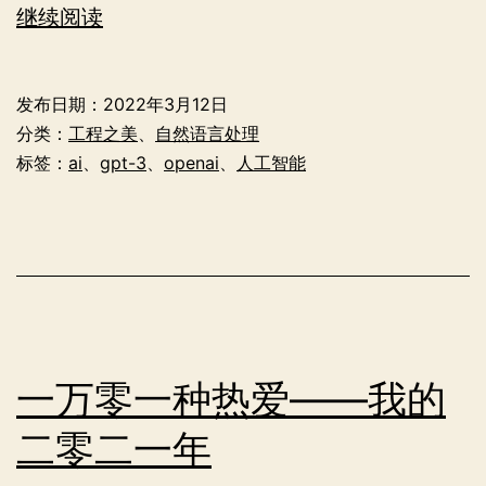
GPT-
继续阅读
3
——
发布日期：
2022年3月12日
更
分类：
工程之美
、
自然语言处理
加
标签：
ai
、
gpt-3
、
openai
、
人工智能
智
能
的
通
用
语
一万零一种热爱——我的
言
二零二一年
模