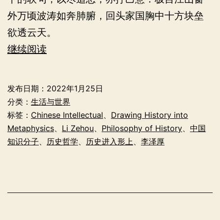
外万顷波涛如奔肺腑，回头家国胸中十方块垒
欲透云天。
紀
继续阅读
念
李
发布日期：
2022年1月25日
澤
分类：
生活与世界
厚
标签：
Chinese Intellectual
、
Drawing History into
Metaphysics
、
Li Zehou
、
Philosophy of History
、
中国
先
知识分子
、
历史哲学
、
历史进入形上
、
李泽厚
生