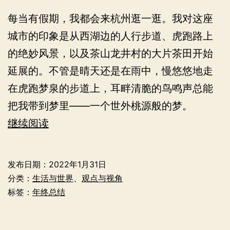
型
每当有假期，我都会来杭州逛一逛。我对这座
城市的印象是从西湖边的人行步道、虎跑路上
的绝妙风景，以及茶山龙井村的大片茶田开始
延展的。不管是晴天还是在雨中，慢悠悠地走
在虎跑梦泉的步道上，耳畔清脆的鸟鸣声总能
把我带到梦里——一个世外桃源般的梦。
一
继续阅读
万
零
发布日期：
2022年1月31日
一
分类：
生活与世界
、
观点与视角
种
标签：
年终总结
热
爱