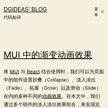
跳
DGIDEAS' BLOG
菜
至
单
代码如诗
内
容
MUI 中的渐变动画效果
将
MUI
与
React
结合使用时，我们可以为页面
中的组件设置折叠（Collapse）、淡入淡出
（Fade）、拓展（Grow）以及滑动（Slide）
在内的多种不同的
动画效果
。在本文中，我们
通过多个组件的淡入淡出效果组合，来实现近