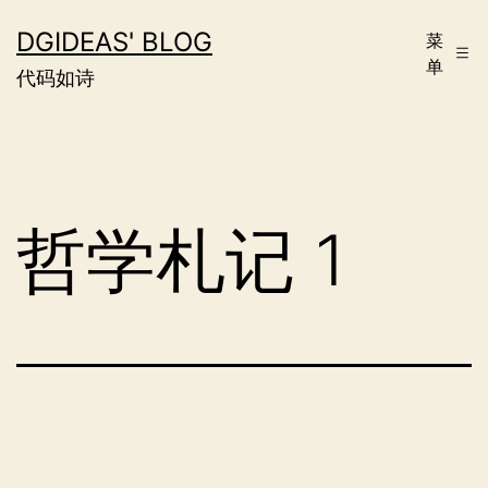
跳
DGIDEAS' BLOG
菜
至
单
代码如诗
内
容
哲学札记 1