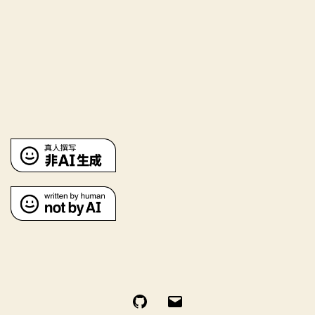
GitHub
电