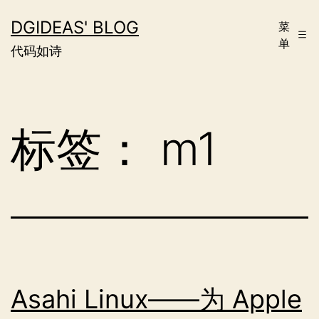
跳
DGIDEAS' BLOG
菜
至
单
代码如诗
内
容
标签：
m1
Asahi Linux——为 Apple