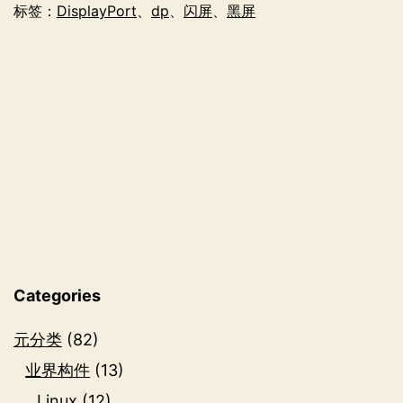
连
标签：
DisplayPort
、
dp
、
闪屏
、
黑屏
接
线
坑
了
的
一
周
Categories
元分类
(82)
业界构件
(13)
Linux
(12)