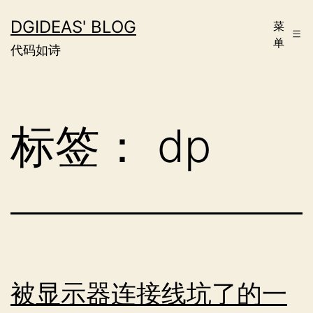
跳
DGIDEAS' BLOG
菜
至
单
代码如诗
内
容
标签：
dp
被显示器连接线坑了的一