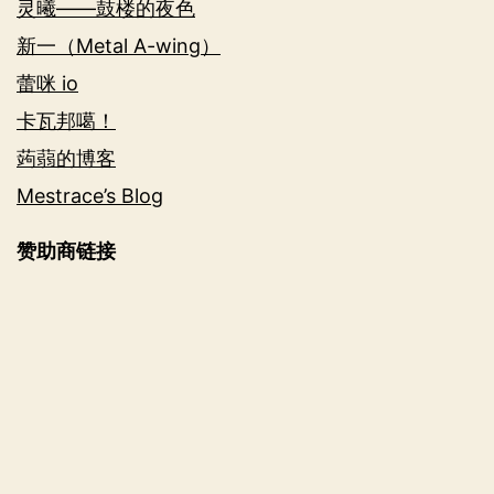
灵曦——鼓楼的夜色
新一（Metal A-wing）
蕾咪 io
卡瓦邦噶！
蒟蒻的博客
Mestrace’s Blog
赞助商链接