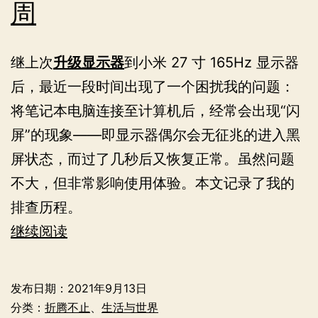
周
继上次
升级显示器
到小米 27 寸 165Hz 显示器
后，最近一段时间出现了一个困扰我的问题：
将笔记本电脑连接至计算机后，经常会出现“闪
屏”的现象——即显示器偶尔会无征兆的进入黑
屏状态，而过了几秒后又恢复正常。虽然问题
不大，但非常影响使用体验。本文记录了我的
排查历程。
被
继续阅读
显
示
发布日期：
2021年9月13日
器
分类：
折腾不止
、
生活与世界