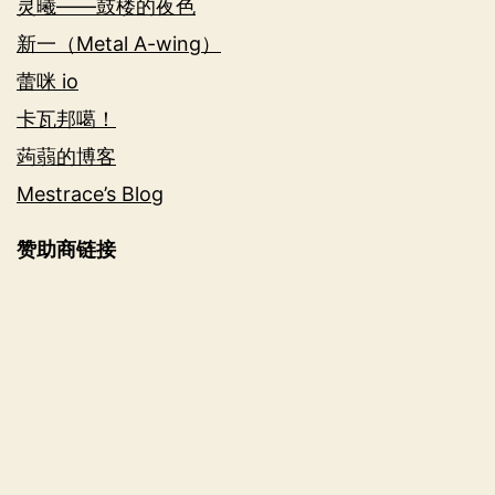
灵曦——鼓楼的夜色
新一（Metal A-wing）
蕾咪 io
卡瓦邦噶！
蒟蒻的博客
Mestrace’s Blog
赞助商链接