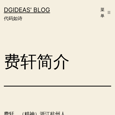
跳
DGIDEAS' BLOG
菜
至
单
代码如诗
内
容
费轩简介
费轩，（精神）浙江杭州人。