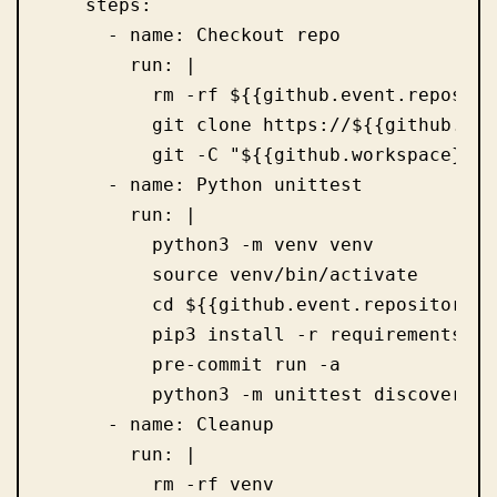
    steps:

      - name: Checkout repo

        run: |

          rm -rf ${{github.event.reposito
          git clone https://${{github.rep
          git -C "${{github.workspace}}/$
      - name: Python unittest

        run: |

          python3 -m venv venv

          source venv/bin/activate

          cd ${{github.event.repository.na
          pip3 install -r requirements.txt
          pre-commit run -a

          python3 -m unittest discover -v

      - name: Cleanup

        run: |

          rm -rf venv
