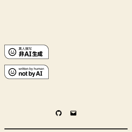
GitHub
电
邮