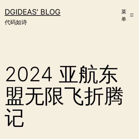
跳
DGIDEAS' BLOG
菜
至
单
代码如诗
内
容
2024 亚航东
盟无限飞折腾
记