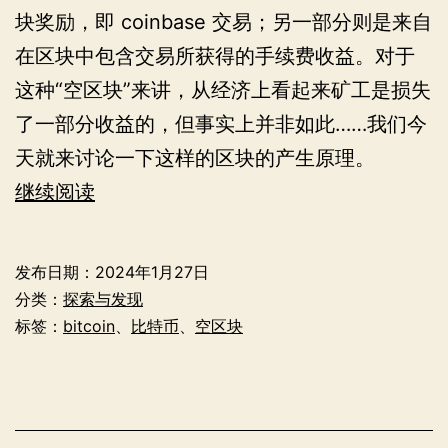
块奖励，即 coinbase 交易；另一部分则是来自
在区块中包含交易所获得的手续费收益。对于
这种“空区块”来讲，从经济上看起来矿工是损失
了一部分收益的，但事实上并非如此……我们今
天就来讨论一下这样的区块的产生原理。
为
继续阅读
什
么
发布日期：
2024年1月27日
比
分类：
探索与发现
特
标签：
bitcoin
、
比特币
、
空区块
币
网
络