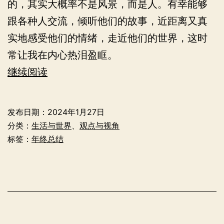
的，其实大概率不是风景，而是人。有幸能够
跟各种人交流，倾听他们的故事，近距离又真
实地感受他们的情绪，走近他们的世界，这时
常让我在内心热泪盈眶。
在
继续阅读
每
个
发布日期：
2024年1月27日
人
分类：
生活与世界
、
观点与视角
的
标签：
年终总结
世
界
中
——