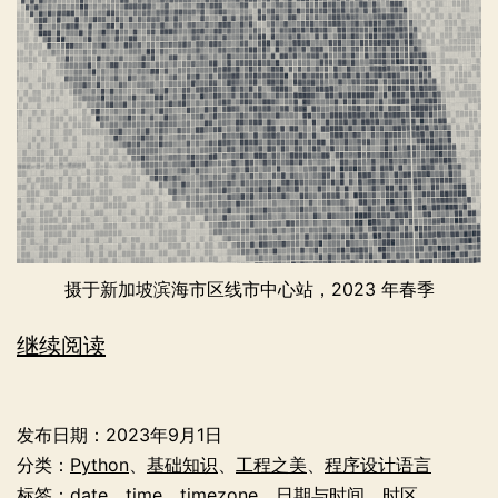
摄于新加坡滨海市区线市中心站，2023 年春季
程
继续阅读
序
员
发布日期：
2023年9月1日
眼
分类：
Python
、
基础知识
、
工程之美
、
程序设计语言
中
标签：
date
、
time
、
timezone
、
日期与时间
、
时区