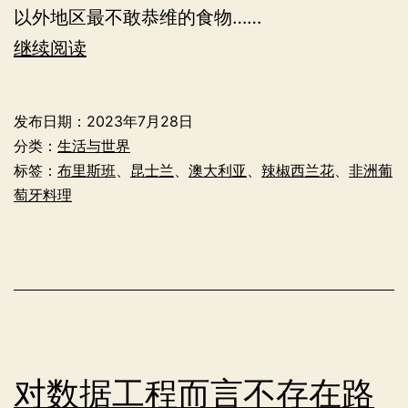
以外地区最不敢恭维的食物……
2022-
继续阅读
2023
年
发布日期：
2023年7月28日
度
分类：
生活与世界
遇
标签：
布里斯班
、
昆士兰
、
澳大利亚
、
辣椒西兰花
、
非洲葡
萄牙料理
到
最
难
吃
的
菜
对数据工程而言不存在路