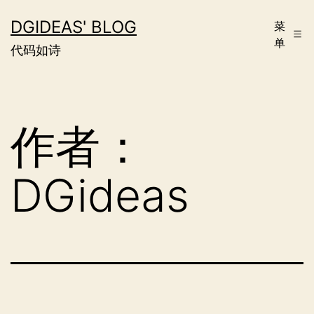
跳
DGIDEAS' BLOG
菜
至
单
代码如诗
内
容
作者：
DGideas