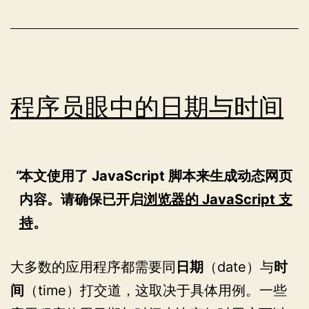
配
置
ELK
日
志
程序员眼中的日期与时间
堆
栈
本文使用了 JavaScript 脚本来生成动态网页
内容。请确保已开启
浏览器的 JavaScript 支
持
。
大多数的应用程序都需要同
日期
（date）与
时
间
（time）打交道，这取决于具体用例。一些