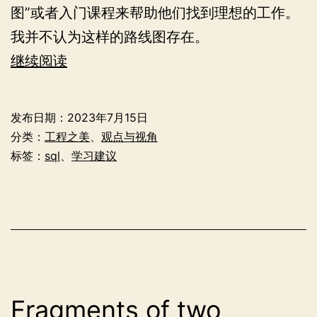
图”或者入门课程来帮助他们找到理想的工作。
我并不认为这样的路线图存在。
对
继续阅读
数
据
发布日期：
2023年7月15日
工
分类：
工程之美
、
观点与视角
程
标签：
sql
、
学习建议
而
言
不
存
在
路
Fragments of two