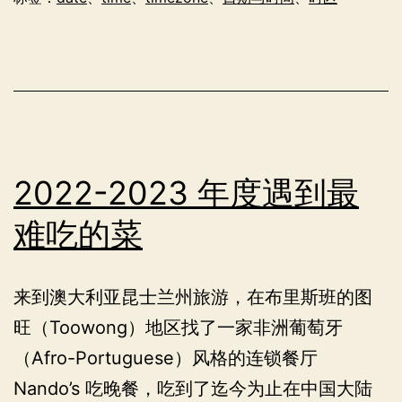
的
日
期
与
时
间
2022-2023 年度遇到最
难吃的菜
来到澳大利亚昆士兰州旅游，在布里斯班的图
旺（Toowong）地区找了一家非洲葡萄牙
（Afro-Portuguese）风格的连锁餐厅
Nando’s 吃晚餐，吃到了迄今为止在中国大陆