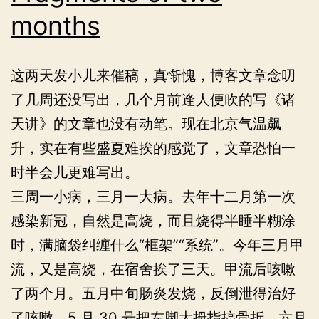
线
months
图
这两天发小儿来催稿，真惭愧，博客文章念叨
了几周还没写出，几个月前逢人便吹的写《诸
天讲》的文章也没有动笔。现在北京气温飙
升，实在有些盛夏难挨的感觉了，文章恐怕一
时半会儿更难写出。
三周一小病，三月一大病。去年十二月第一次
感染新冠，自然是高烧，而且烧得半睡半糊涂
时，满脑袋纠缠什么“框架”“系统”。今年三月甲
流，又是高烧，在宿舍挨了三天。甲流后咳嗽
了两个月。五月中旬肠炎发烧，反倒泄得治好
了咳嗽。5 月 30 号把左脚大拇指搞骨折。六月