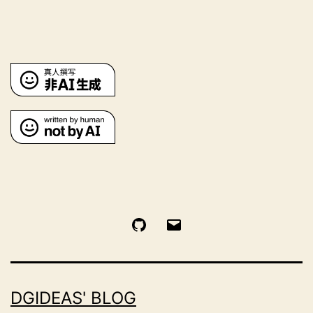
GitHub
电
邮
DGIDEAS' BLOG