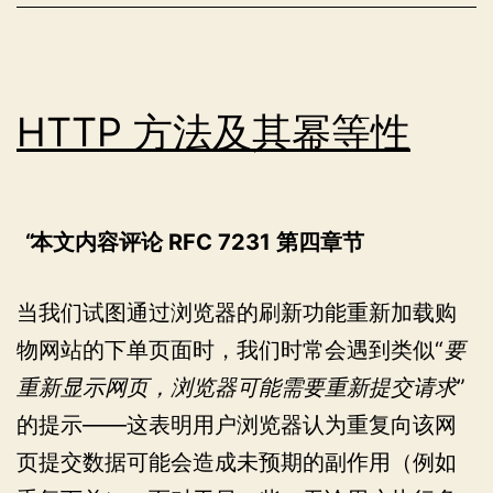
（HTTP）
中
的
响
HTTP 方法及其幂等性
应
状
态
本文内容评论 RFC 7231 第四章节
码
当我们试图通过浏览器的刷新功能重新加载购
物网站的下单页面时，我们时常会遇到类似“
要
重新显示网页，浏览器可能需要重新提交请求
”
的提示——这表明用户浏览器认为重复向该网
页提交数据可能会造成未预期的副作用（例如