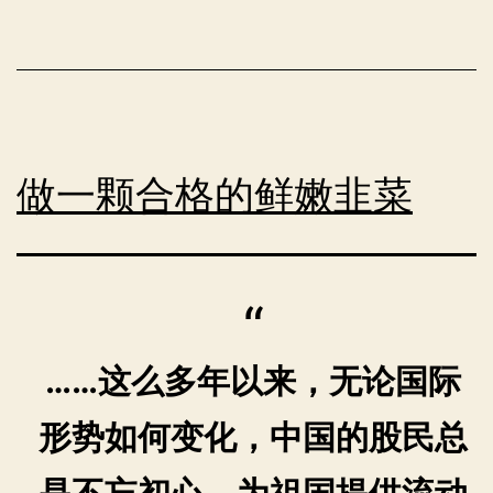
统
使
用
KVM+CloudInit
创
做一颗合格的鲜嫩韭菜
建
虚
拟
机
……这么多年以来，无论国际
形势如何变化，中国的股民总
是不忘初心，为祖国提供流动