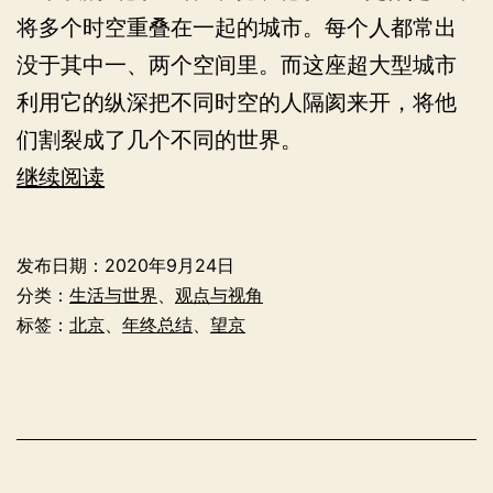
将多个时空重叠在一起的城市。每个人都常出
没于其中一、两个空间里。而这座超大型城市
利用它的纵深把不同时空的人隔阂来开，将他
们割裂成了几个不同的世界。
探
继续阅读
索
发
发布日期：
2020年9月24日
现
分类：
生活与世界
、
观点与视角
之
标签：
北京
、
年终总结
、
望京
旅
——
我
的