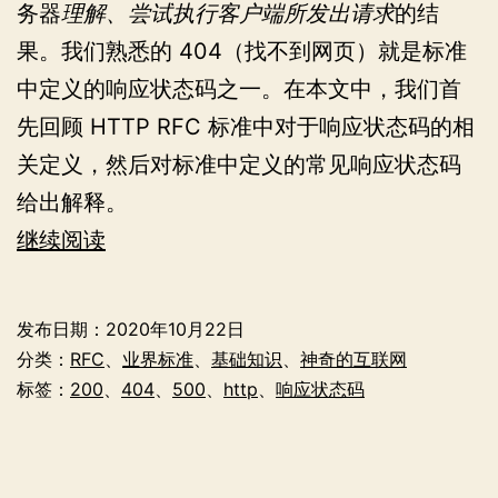
务器
理解、尝试执行客户端所发出请求
的结
果。我们熟悉的 404（找不到网页）就是标准
中定义的响应状态码之一。在本文中，我们首
先回顾 HTTP RFC 标准中对于响应状态码的相
关定义，然后对标准中定义的常见响应状态码
给出解释。
超
继续阅读
文
本
发布日期：
2020年10月22日
传
分类：
RFC
、
业界标准
、
基础知识
、
神奇的互联网
输
标签：
200
、
404
、
500
、
http
、
响应状态码
协
议