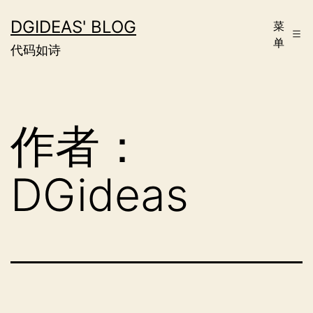
跳
DGIDEAS' BLOG
菜
至
单
代码如诗
内
容
作者：
DGideas