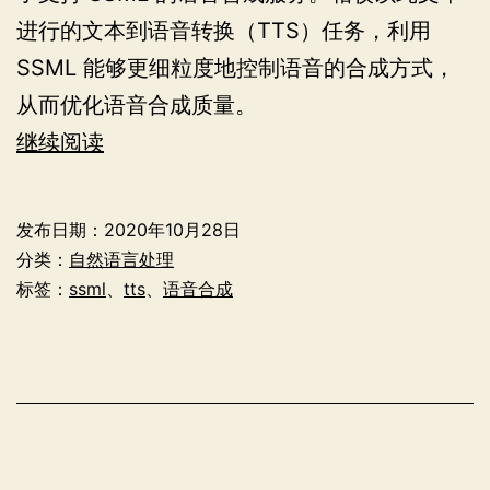
进行的文本到语音转换（TTS）任务，利用
SSML 能够更细粒度地控制语音的合成方式，
从而优化语音合成质量。
利
继续阅读
用
语
发布日期：
2020年10月28日
音
分类：
自然语言处理
合
标签：
ssml
、
tts
、
语音合成
成
标
记
语
言