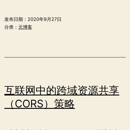
Q3：
博
发布日期：
2020年9月27日
客
分类：
元博客
可
访
问
性
改
进
互联网中的跨域资源共享
（CORS）策略