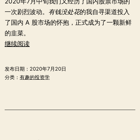
2020年7月中旬我们又经历了国内股票市场的
一次剧烈波动。
有钱没处花
的我自寻渠道投入
了国内 A 股市场的怀抱，正式成为了一颗新鲜
的韭菜。
做
继续阅读
一
颗
发布日期：
2020年7月20日
合
分类：
有趣的投资学
格
的
鲜
嫩
韭
菜