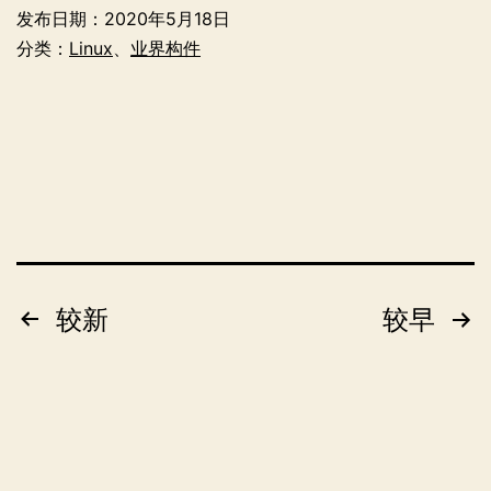
20.04
发布日期：
2020年5月18日
LTS
分类：
Linux
、
业界构件
上
搭
建
Hadoop
环
境
文
较新
较早
章
分
页