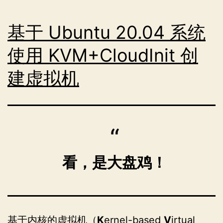
二
零
基于 Ubuntu 20.04 系统
二
使用 KVM+CloudInit 创
零
建虚拟机
年
看，是大盘鸡！
基于内核的虚拟机（
K
ernel-based
V
irtual