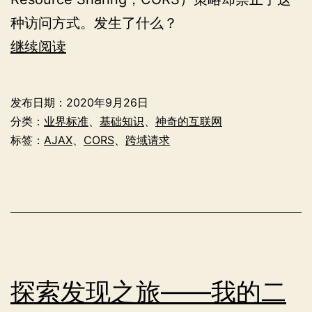
种访问方式。发生了什么？
互
继续阅读
联
网
发布日期：
2020年9月26日
中
分类：
业界标准
、
基础知识
、
神奇的互联网
的
标签：
AJAX
、
CORS
、
跨域请求
跨
域
资
源
共
享
探索发现之旅——我的二
（CORS）