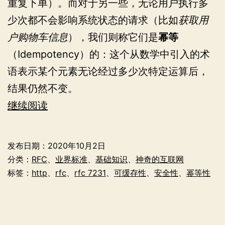
重复下单）。而对于另一些，无论用户执行多
少次都不会影响系统状态的请求（比如
获取用
户购物车信息
），我们则称它们是
幂等
（Idempotency）的：这个从数学中引入的术
语表示某个元素无论经过多少次特定运算后，
结果仍然不变。
HTTP
继续阅读
方
法
发布日期：
2020年10月2日
及
分类：
RFC
、
业界标准
、
基础知识
、
神奇的互联网
其
标签：
http
、
rfc
、
rfc 7231
、
可缓存性
、
安全性
、
幂等性
幂
等
性