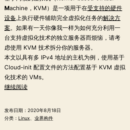
M
achine，KVM）是一项用于在
受支持的硬件
设备
上执行硬件辅助完全虚拟化任务的
解决方
案
。如果有一天你像我一样为如何充分利用一
台支持虚拟化技术的独立服务器而烦恼，请考
虑使用 KVM 技术拆分你的服务器。
本文以具有多 IPv4 地址的主机为例，使用基于
Cloud-init 配置文件的方法配置基于 KVM 虚拟
化技术的 VMs。
基
继续阅读
于
Ubuntu
发布日期：
2020年8月18日
20.04
分类：
Linux
、
业界构件
系