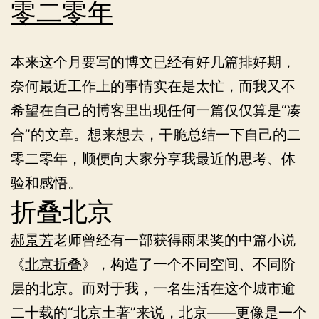
零二零年
策
略
本来这个月要写的博文已经有好几篇排好期，
奈何最近工作上的事情实在是太忙，而我又不
希望在自己的博客里出现任何一篇仅仅算是“凑
合”的文章。想来想去，干脆总结一下自己的二
零二零年，顺便向大家分享我最近的思考、体
验和感悟。
折叠北京
郝景芳
老师曾经有一部获得雨果奖的中篇小说
《
北京折叠
》，构造了一个不同空间、不同阶
层的北京。而对于我，一名生活在这个城市逾
二十载的“北京土著”来说，北京——更像是一个