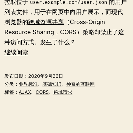
拉取位于
的用户
user.example.com/user.json
列表文件，用于在网页中向用户展示，而现代
浏览器的
跨域资源共享
（Cross-Origin
Resource Sharing，CORS）策略却禁止了这
种访问方式。发生了什么？
互
继续阅读
联
网
发布日期：
2020年9月26日
中
分类：
业界标准
、
基础知识
、
神奇的互联网
的
标签：
AJAX
、
CORS
、
跨域请求
跨
域
资
源