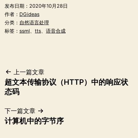
发布日期：
2020年10月28日
作者：
DGideas
分类：
自然语言处理
标签：
ssml
、
tts
、
语音合成
文
上一篇文章
超文本传输协议（HTTP）中的响应状
章
态码
导
下一篇文章
航
计算机中的字节序