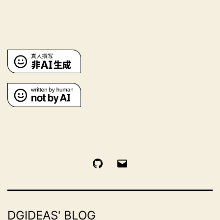
GitHub
电
邮
DGIDEAS' BLOG