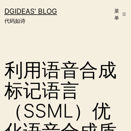
跳
DGIDEAS' BLOG
菜
至
单
代码如诗
内
容
利用语音合成
标记语言
（SSML）优