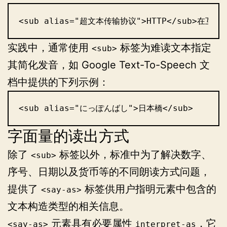
<sub alias="超文本传输协议">HTTP</sub>在
实践中，通常使用
标签为难读文本指定
<sub>
其简化发音，如 Google Text-To-Speech 文
档中提供的下列示例：
<sub alias="にっぽんばし">日本橋</sub>
字面量的读出方式
除了
标签以外，标准中为了解决数字、
<sub>
序号、日期以及货币等的不同朗读方式问题，
提供了
标签供用户指明元素中包含的
<say-as>
文本构造类型的相关信息。
元素
具有必要属性
，它
<say‑as>
interpret-as