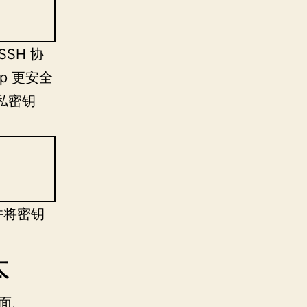
SH 协
p 更安全
私密钥
并将密钥
本
面
、