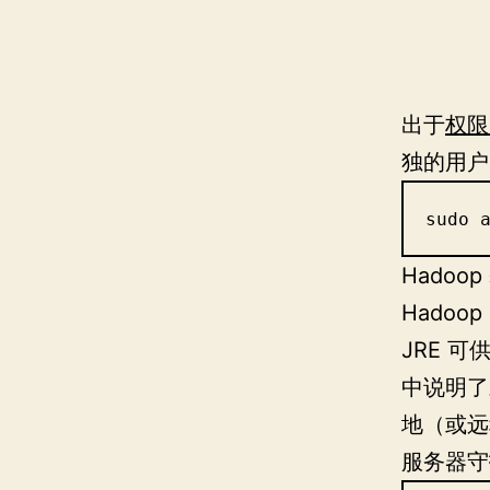
出于
权限
独的用户
sudo 
Hado
Hado
JRE 
中说明了对
地（或远
服务器守