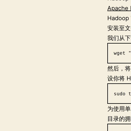
Apache 
Hadoo
安装至
我们从下
wget 
然后，
设你将 
sudo 
为使用
目录的拥