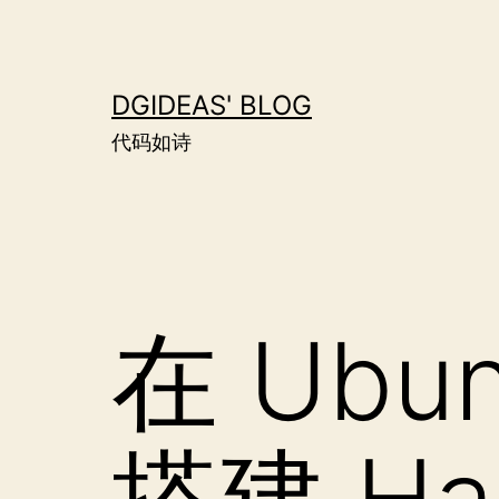
跳
至
内
DGIDEAS' BLOG
容
代码如诗
在 Ubun
搭建 Ha