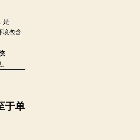
，是
该环境包含
系统
境。
至于单