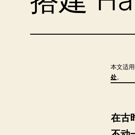
本文适用于
处
。
在古
不动