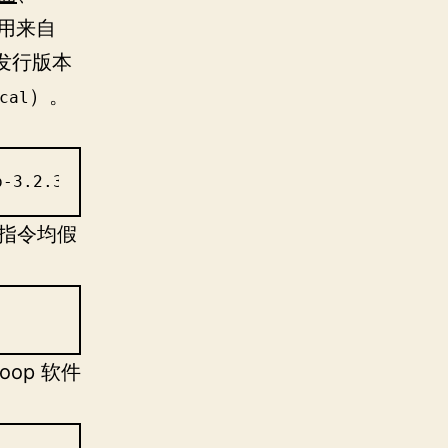
用来自
发行版本
）。
cal
p-3.2.3/hadoop-3.2.3.tar.gz"
指令均假
oop 软件