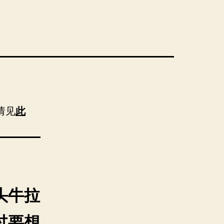
，请见
此
头牛拉
过要想