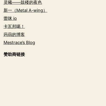
灵曦——鼓楼的夜色
新一（Metal A-wing）
蕾咪 io
卡瓦邦噶！
蒟蒻的博客
Mestrace’s Blog
赞助商链接