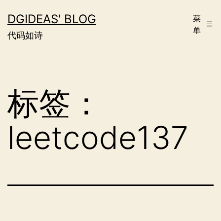
跳
DGIDEAS' BLOG
菜
至
单
代码如诗
内
容
标签：
leetcode137