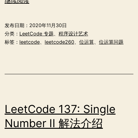
LeetCode
继续阅读
260:
Single
发布日期：
2020年11月30日
Number
分类：
LeetCode 专题
、
程序设计艺术
III
标签：
leetcode
、
leetcode260
、
位运算
、
位运算问题
解
法
介
绍
LeetCode 137: Single
Number II 解法介绍