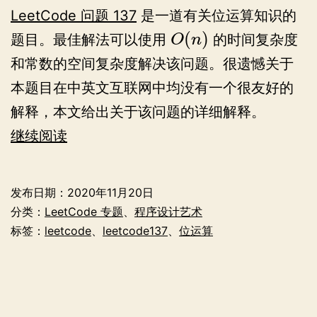
LeetCode 问题 137
是一道有关位运算知识的
(
)
题目。最佳解法可以使用
的时间复杂度
O
n
和常数的空间复杂度解决该问题。很遗憾关于
本题目在中英文互联网中均没有一个很友好的
解释，本文给出关于该问题的详细解释。
LeetCode
继续阅读
137:
Single
发布日期：
2020年11月20日
Number
分类：
LeetCode 专题
、
程序设计艺术
II
标签：
leetcode
、
leetcode137
、
位运算
解
法
介