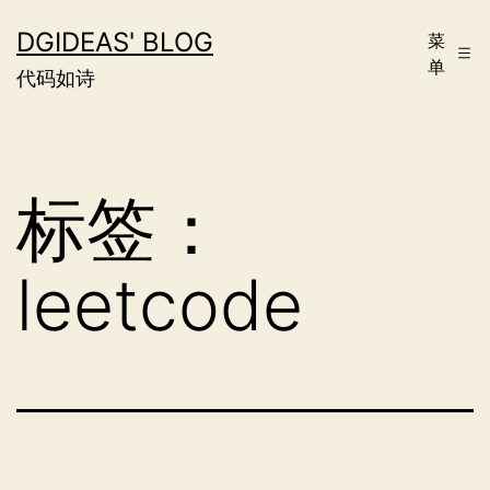
跳
DGIDEAS' BLOG
菜
至
单
代码如诗
内
容
标签：
leetcode