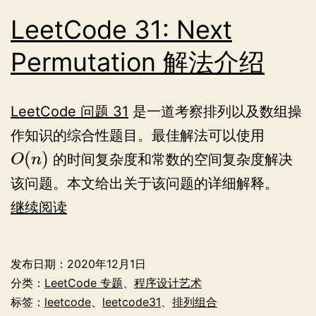
LeetCode 31: Next
Permutation 解法介绍
LeetCode 问题 31
是一道考察排列以及数组操
作知识的综合性题目。最佳解法可以使用
(
)
的时间复杂度和常数的空间复杂度解决
O
n
该问题。本文给出关于该问题的详细解释。
LeetCode
继续阅读
31:
Next
发布日期：
2020年12月1日
Permutation
分类：
LeetCode 专题
、
程序设计艺术
解
标签：
leetcode
、
leetcode31
、
排列组合