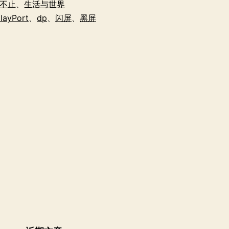
器
不止
、
生活与世界
连
layPort
、
dp
、
闪屏
、
黑屏
接
线
坑
了
的
一
周