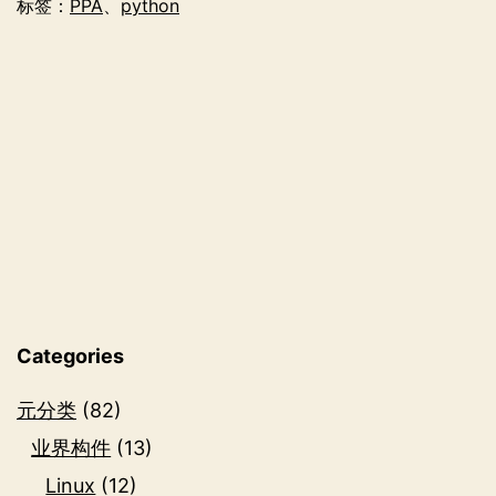
标签：
PPA
、
python
统
上
安
装
特
定
版
本
Python
Categories
元分类
(82)
业界构件
(13)
Linux
(12)