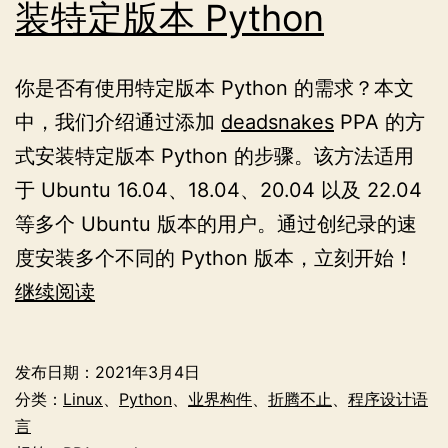
装特定版本 Python
你是否有使用特定版本 Python 的需求？本文
中，我们介绍通过添加
deadsnakes
PPA 的方
式安装特定版本 Python 的步骤。该方法适用
于 Ubuntu 16.04、18.04、20.04 以及 22.04
等多个 Ubuntu 版本的用户。通过创纪录的速
度安装多个不同的 Python 版本，立刻开始！
如
继续阅读
何
在
发布日期：
2021年3月4日
Ubuntu
分类：
Linux
、
Python
、
业界构件
、
折腾不止
、
程序设计语
系
言