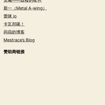
灵曦——鼓楼的夜色
新一（Metal A-wing）
蕾咪 io
卡瓦邦噶！
蒟蒻的博客
Mestrace’s Blog
赞助商链接