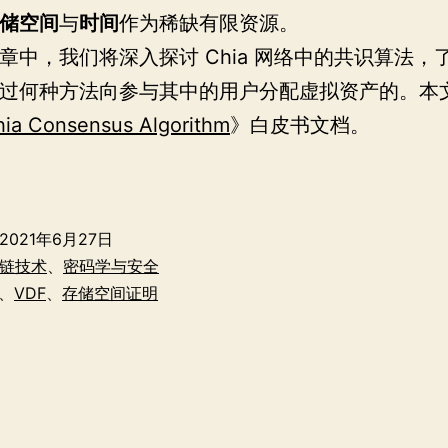
储空间
与
时间
作为稀缺有限资源。
章中，我们将深入探讨 Chia 网络中的共识算法，了解
过何种方法向参与其中的用户分配虚拟资产的。本
ia Consensus Algorithm
》白皮书文档。
硬
盘
危
2021年6月27日
机
链技术
、
密码学与安全
——
、
VDF
、
存储空间证明
Chia
挖
矿
背