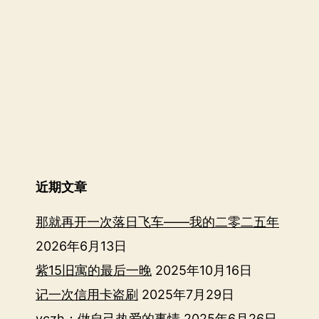
后
的
原
理
与
技
术
细
近期文章
节
那就再开一次落日飞车——我的二零二五年
（二）
2026年6月13日
紫15旧寓的最后一晚
2025年10月16日
记一次信用卡盗刷
2025年7月29日
vczh：做自己热爱的事情
2025年6月26日