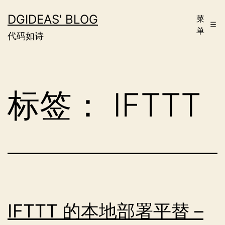
跳
DGIDEAS' BLOG
菜
至
单
代码如诗
内
容
标签：
IFTTT
IFTTT 的本地部署平替 –