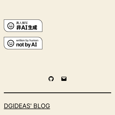
GitHub
电
邮
DGIDEAS' BLOG