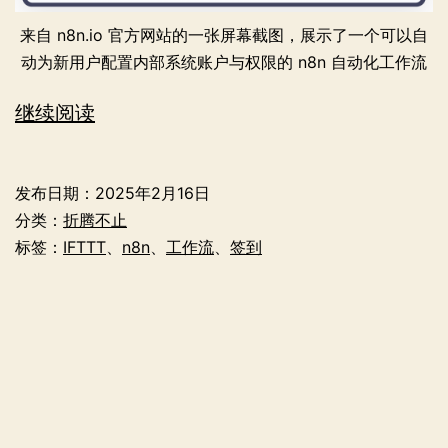
来自 n8n.io 官方网站的一张屏幕截图，展示了一个可以自
动为新用户配置内部系统账户与权限的 n8n 自动化工作流
IFTTT
继续阅读
的
本
发布日期：
2025年2月16日
地
分类：
折腾不止
部
标签：
IFTTT
、
n8n
、
工作流
、
签到
署
平
替
–
n8n