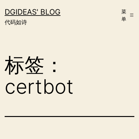
跳
DGIDEAS' BLOG
菜
至
单
代码如诗
内
容
标签：
certbot