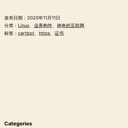
用
Certbot
发布日期：
2020年11月11日
管
分类：
Linux
、
业界构件
、
神奇的互联网
理
标签：
certbot
、
https
、
证书
来
自
Let’s
Encrypt
的
证
书
Categories