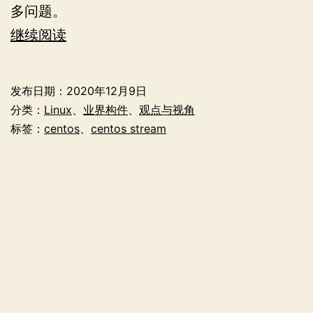
多问题。
CentOS
继续阅读
Stream
还
发布日期：
2020年12月9日
适
分类：
Linux
、
业界构件
、
观点与视角
合
标签：
centos
、
centos stream
用
于
生
产
环
境
吗