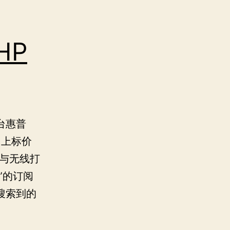
HP
台惠普
在官网上标价
描与无线打
k”的订阅
搜索到的