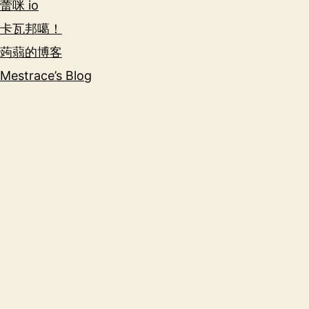
蕾咪 io
卡瓦邦噶！
蒟蒻的博客
Mestrace’s Blog