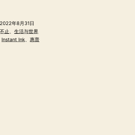
普
的
2022年8月31日
“打
不止
、
生活与世界
印
、
Instant Ink
、
惠普
即
服
务”
——
HP
Instant
Ink