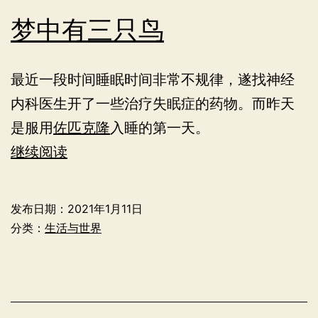
梦中有三只鸟
最近一段时间睡眠时间非常不规律，遂找神经
内科医生开了一些治疗失眠症的药物。而昨天
是服用
佐匹克隆
入睡的第一天。
梦
继续阅读
中
有
发布日期：
2021年1月11日
三
分类：
生活与世界
只
鸟