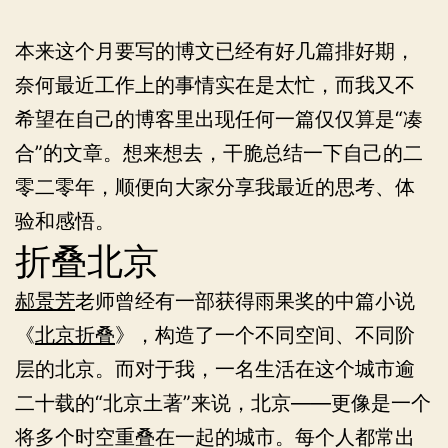
中
本来这个月要写的博文已经有好几篇排好期，
的
奈何最近工作上的事情实在是太忙，而我又不
激
希望在自己的博客里出现任何一篇仅仅算是“凑
情
合”的文章。想来想去，干脆总结一下自己的二
与
零二零年，顺便向大家分享我最近的思考、体
热
验和感悟。
爱
折叠北京
郝景芳
老师曾经有一部获得雨果奖的中篇小说
《
北京折叠
》，构造了一个不同空间、不同阶
层的北京。而对于我，一名生活在这个城市逾
二十载的“北京土著”来说，北京——更像是一个
将多个时空重叠在一起的城市。每个人都常出