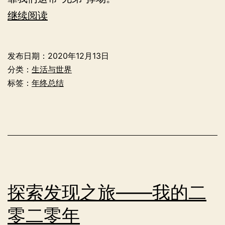
终
继续阅读
有
一
发布日期：
2020年12月13日
天
分类：
生活与世界
我
标签：
年终总结
们
足
够
面
对
自
探索发现之旅——我的二
己
零二零年
心