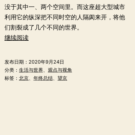
没于其中一、两个空间里。而这座超大型城市
利用它的纵深把不同时空的人隔阂来开，将他
们割裂成了几个不同的世界。
探
继续阅读
索
发
发布日期：
2020年9月24日
现
分类：
生活与世界
、
观点与视角
之
标签：
北京
、
年终总结
、
望京
旅
——
我
的
二