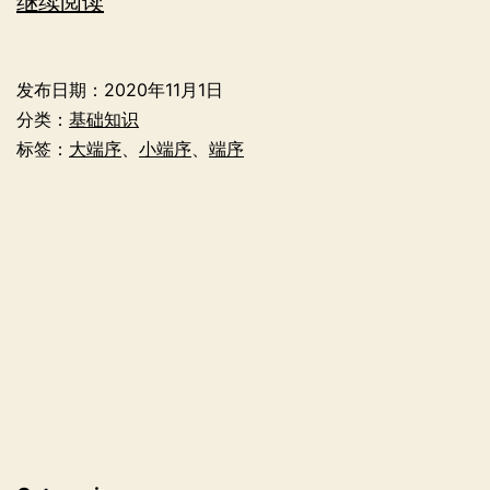
计
继续阅读
算
机
发布日期：
2020年11月1日
中
分类：
基础知识
的
标签：
大端序
、
小端序
、
端序
字
节
序