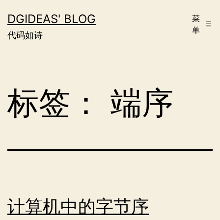
跳
DGIDEAS' BLOG
菜
至
单
代码如诗
内
容
标签：
端序
计算机中的字节序