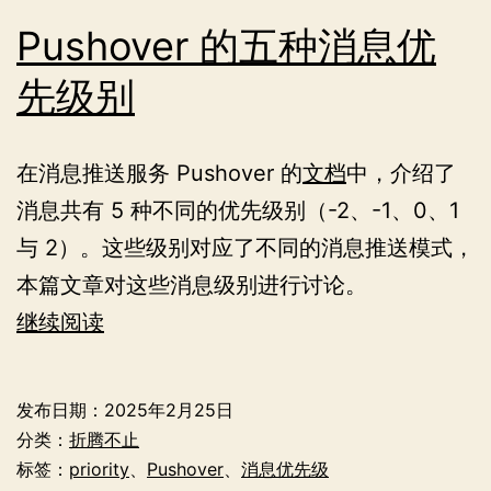
Pushover 的五种消息优
先级别
在消息推送服务 Pushover 的
文档
中，介绍了
消息共有 5 种不同的优先级别（-2、-1、0、1
与 2）。这些级别对应了不同的消息推送模式，
本篇文章对这些消息级别进行讨论。
Pushover
继续阅读
的
五
发布日期：
2025年2月25日
种
分类：
折腾不止
消
标签：
priority
、
Pushover
、
消息优先级