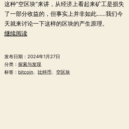
这种“空区块”来讲，从经济上看起来矿工是损失
了一部分收益的，但事实上并非如此……我们今
天就来讨论一下这样的区块的产生原理。
为
继续阅读
什
么
发布日期：
2024年1月27日
比
分类：
探索与发现
特
标签：
bitcoin
、
比特币
、
空区块
币
网
络
中
会