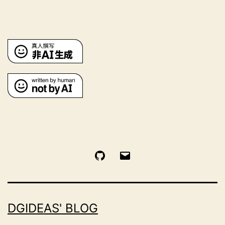
GitHub
电
邮
DGIDEAS' BLOG