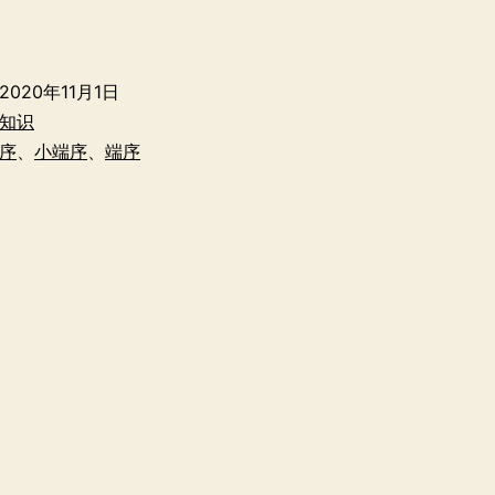
计
算
机
2020年11月1日
中
知识
的
序
、
小端序
、
端序
字
节
序