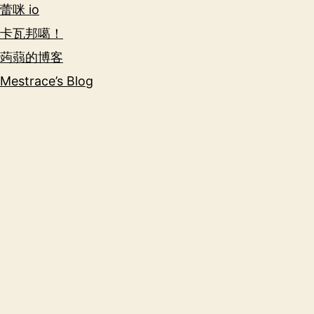
蕾咪 io
卡瓦邦噶！
蒟蒻的博客
Mestrace’s Blog