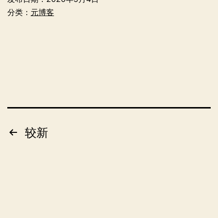
分类：
元博客
文
较新
章
分
页