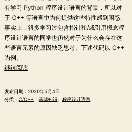
有学习 Python 程序设计语言的背景，所以对
于 C++ 等语言中为何提供这些特性感到困惑。
事实上，很多学习过包含指针和/或引用概念程
序设计语言的同学也仍然对于为什么会存在这
些语言元素的原因缺乏思考。下述代码以 C++
为例。
为
继续阅读
什
么
发布日期：
2020年5月4日
要
分类：
C/C++
、
基础知识
、
程序设计语言
有
指
针