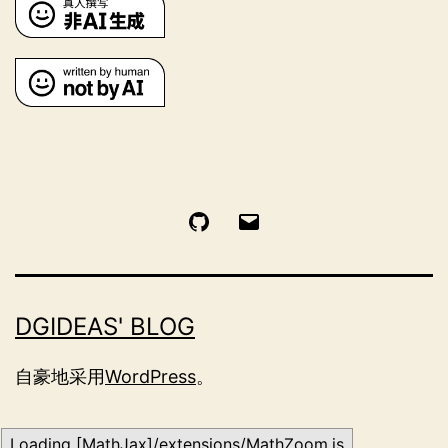
GitHub
电
邮
DGIDEAS' BLOG
自豪地采用
WordPress
。
Loading [MathJax]/extensions/MathZoom.js