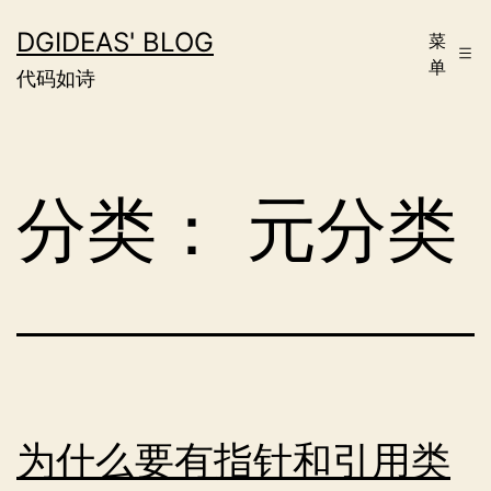
跳
DGIDEAS' BLOG
菜
至
单
代码如诗
内
容
分类：
元分类
为什么要有指针和引用类